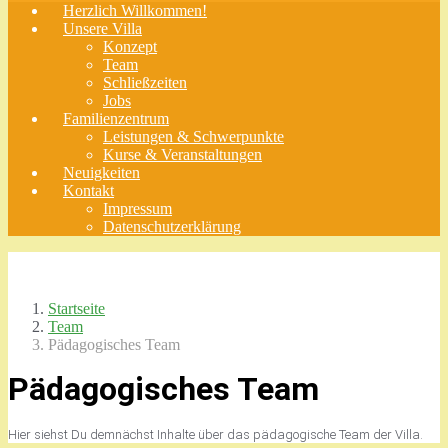
Herzlich Willkommen!
Unsere Villa
Konzept
Team
Schließzeiten
Jobs
Familienzentrum
Leistungen & Schwerpunkte
Kurse & Veranstaltungen
Neuigkeiten
Kontakt
Impressum
Datenschutzerklärung
Startseite
Team
Pädagogisches Team
Pädagogisches Team
Hier siehst Du demnächst Inhalte über das pädagogische Team der Villa.