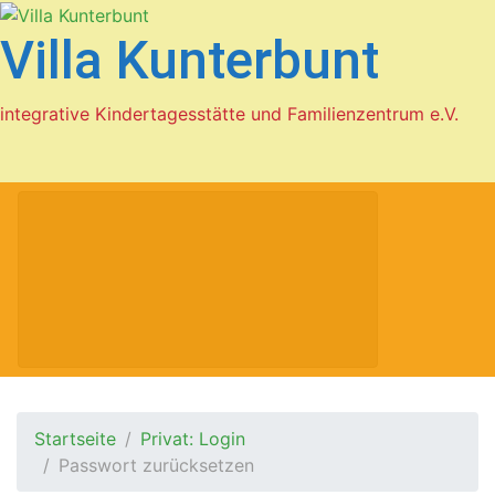
Zum Hauptinhalt springen
Villa Kunterbunt
integrative Kindertagesstätte und Familienzentrum e.V.
Startseite
Privat: Login
Passwort zurücksetzen